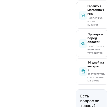
Гарантия
магазина 1
год
Поддержка
после
покупки
Проверка
перед
оплатой
Осмотрите и
включите
устройство
14 дней на
возврат
В
соответствии
с условиями
магазина
Есть
вопрос по
товару?