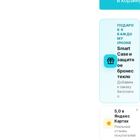
В корзин
ПОДАРО
К К
КАЖДО
МУ
IPHONE
Smart
Case и
защитн
ое
бронес
текло
Добавим
к заказу
бесплатн
о
↗
5,0 в
Яндекс
Картах
Реальные
отзывы
покупателей