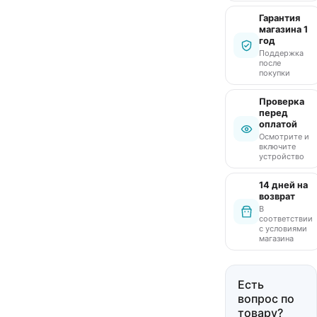
Гарантия
магазина 1
год
Поддержка
после
покупки
Проверка
перед
оплатой
Осмотрите и
включите
устройство
14 дней на
возврат
В
соответствии
с условиями
магазина
Есть
вопрос по
товару?