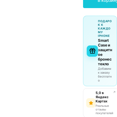
В корзин
ПОДАРО
К К
КАЖДО
МУ
IPHONE
Smart
Case и
защитн
ое
бронес
текло
Добавим
к заказу
бесплатн
о
↗
5,0 в
Яндекс
Картах
Реальные
отзывы
покупателей