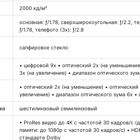
2000 кд/м²
основная: ƒ/1.78, сверхшироко­угольная: ƒ/2.2, т
ƒ/1.78, телефото (3x): ƒ/2.8
сапфировое стекло
• цифровой 9х • оптический 2x (на уменьшение
3x (на увеличение) • диапазон оптического зум
• оптический 2x (на уменьшение) • оптический 
увеличение) • диапазон оптического зума 6x •
нз
шестилинзовый семилинзовый
• ProRes видео до 4K с частотой 30 кадров/с (д
памяти: до 1080p с частотой 30 кадров/с) • HD
стандарте Dolby