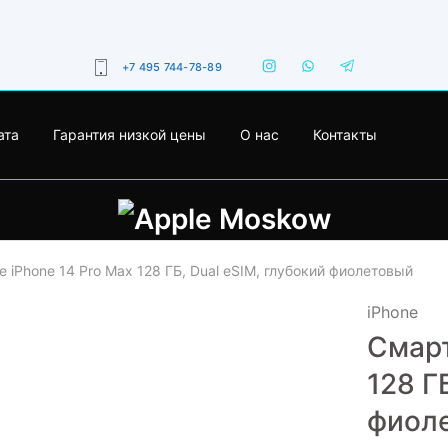
+7 495 744-78-89
ата
Гарантия низкой цены
О нас
Контакты
 iPhone 14 Pro Max 128 ГБ, Dual еSIM, глубокий фиолетовый
iPhone
Смарт
- 37%
128 Г
фиол