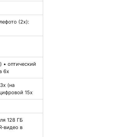
елефото (2x):
) • оптический
а 6x
3x (на
 цифровой 15x
ля 128 ГБ
R‑видео в