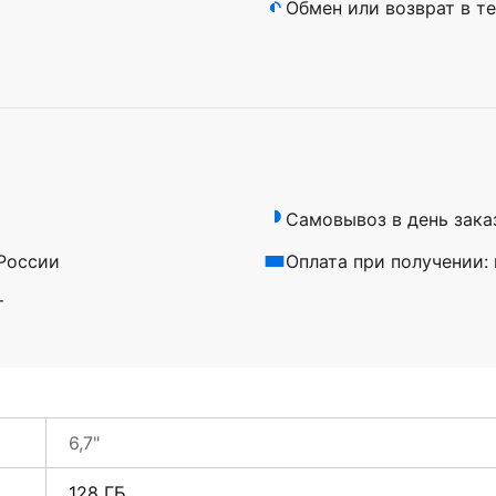
а
Обмен или возврат в те
Самовывоз в день зака
 России
Оплата при получении:
т
6,7"
128 ГБ