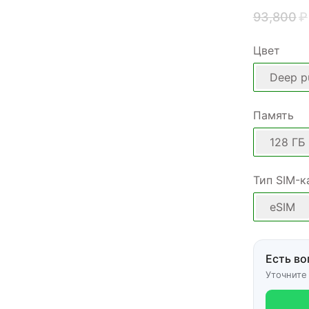
93,800
₽
Цвет
Deep p
Память
128 ГБ
Тип SIM-к
eSIM
Есть во
Уточните