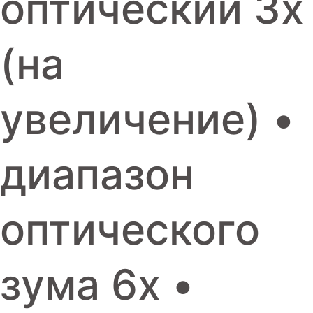
оптический 3x
(на
увеличение) •
диапазон
оптического
зума 6x •