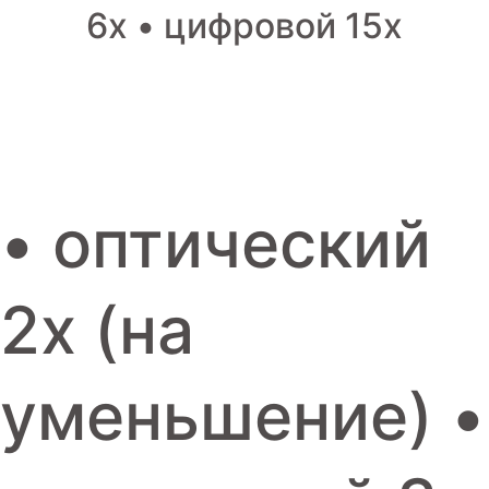
6x • цифровой 15x
Игровые приставки
Аксессуары
Dyson
• оптический
2x (на
уменьшение) •