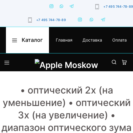
+7 495 744-78-89
+7 495 744-78-89
Каталог
Главная
Доставка
Оплата
Apple
Оригинальная
Moskow
техника
Apple
с
гарантией,
iPhone
доставкой
по
Москве
MacBook
и
России
• оптический 2x (на
iPad
уменьшение) • оптический
Watch
3x (на увеличение) •
iMac
диапазон оптического зума
AirPods