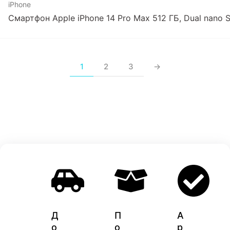
iPhone
Смартфон Apple iPhone 14 Pro Max 512 ГБ, Dual nano 
1
2
3
→
Д
П
A
о
о
p