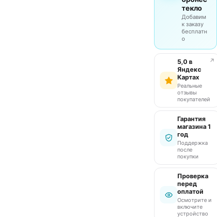
текло
Добавим
к заказу
бесплатн
о
↗
5,0 в
Яндекс
Картах
Реальные
отзывы
покупателей
Гарантия
магазина 1
год
Поддержка
после
покупки
Проверка
перед
оплатой
Осмотрите и
включите
устройство