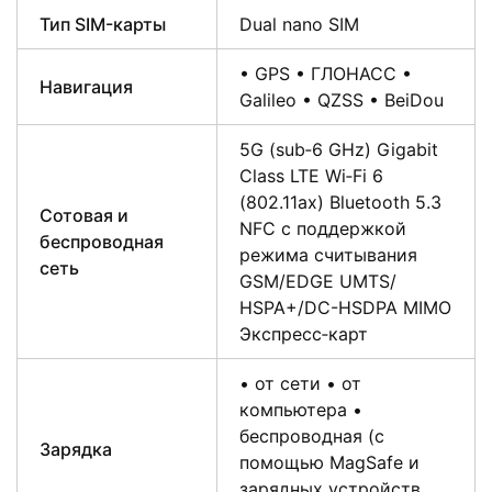
Тип SIM-карты
Dual nano SIM
• GPS • ГЛОНАСС •
Навигация
Galileo • QZSS • BeiDou
5G (sub‑6 GHz) Gigabit
Class LTE Wi‑Fi 6
(802.11ax) Bluetooth 5.3
Сотовая и
NFC с поддержкой
беспроводная
режима считывания
сеть
GSM/EDGE UMTS/​
HSPA+/​DC-HSDPA MIMO
Экспресс‑карт
• от сети • от
компьютера •
беспроводная (с
Зарядка
помощью MagSafe и
зарядных устройств