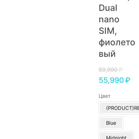
Dual
Игровые приставки
nano
Аксессуары
SIM,
Dyson
фиолето
вый
69,990
₽
55,990
₽
Цвет
(PRODUCT)R
Blue
Midnight