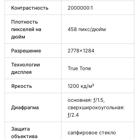
Контрастность
2000000:1
Плотность
пикселей на
458 пикс/дюйм
дюйм
Разрешение
2778×1284
Технологии
True Tone
дисплея
Яркость
1200 кд/м²
основная: ƒ/1.5,
Диафрагма
сверхшироко­угольная:
ƒ/2.4
Защита
сапфировое стекло
объектива