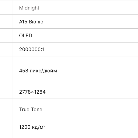
Midnight
A15 Bionic
OLED
2000000:1
458 пикс/дюйм
2778×1284
True Tone
1200 кд/м²