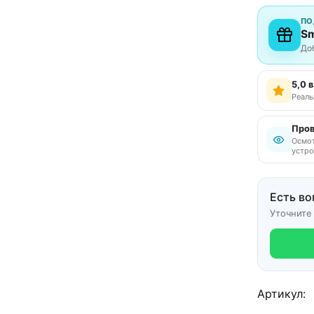
ПО
Sm
До
5,0 
Реаль
Пров
Осмот
устро
Есть во
Уточните
Артикул: