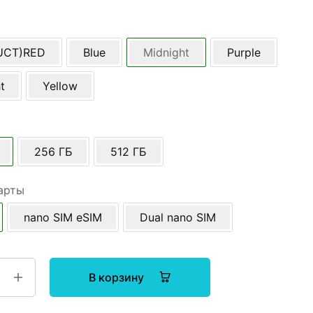
UCT)RED
Blue
Midnight
Purple
t
Yellow
256 ГБ
512 ГБ
арты
nano SIM eSIM
Dual nano SIM
В корзину