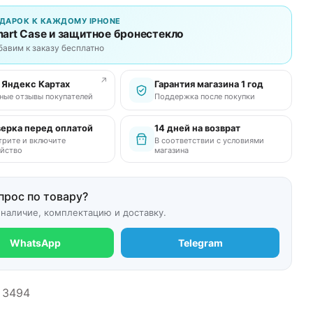
ДАРОК К КАЖДОМУ IPHONE
art Case и защитное бронестекло
бавим к заказу бесплатно
↗
в Яндекс Картах
Гарантия магазина 1 год
ные отзывы покупателей
Поддержка после покупки
ерка перед оплатой
14 дней на возврат
рите и включите
В соответствии с условиями
йство
магазина
прос по товару?
 наличие, комплектацию и доставку.
WhatsApp
Telegram
3494