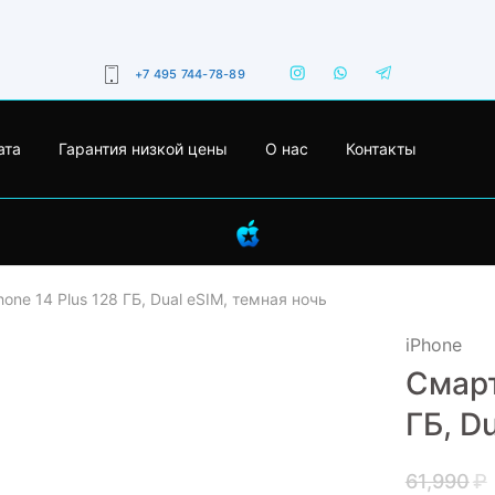
+7 495 744-78-89
ата
Гарантия низкой цены
О нас
Контакты
one 14 Plus 128 ГБ, Dual еSIM, темная ночь
iPhone
Смарт
- 13%
ГБ, D
61,990
₽