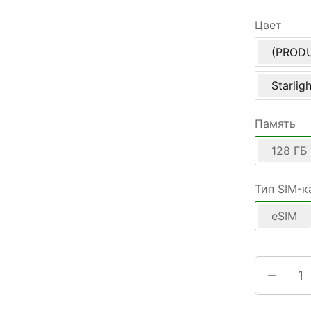
Цвет
(PROD
Starligh
Память
128 ГБ
Тип SIM-к
eSIM