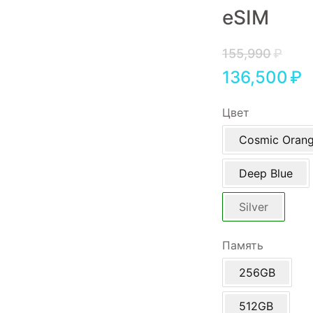
eSIM
Игровые приставки
Аксессуары
155,990
₽
136,500
₽
Dyson
Цвет
Cosmic Oran
Deep Blue
Silver
Память
256GB
512GB