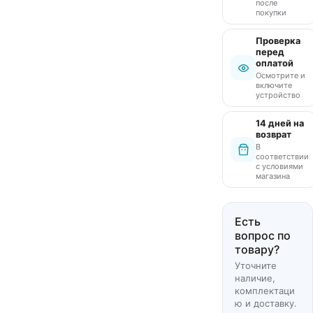
после
покупки
Проверка
перед
оплатой
Осмотрите и
включите
устройство
14 дней на
возврат
В
соответствии
с условиями
магазина
Есть
вопрос по
товару?
Уточните
наличие,
комплектаци
ю и доставку.