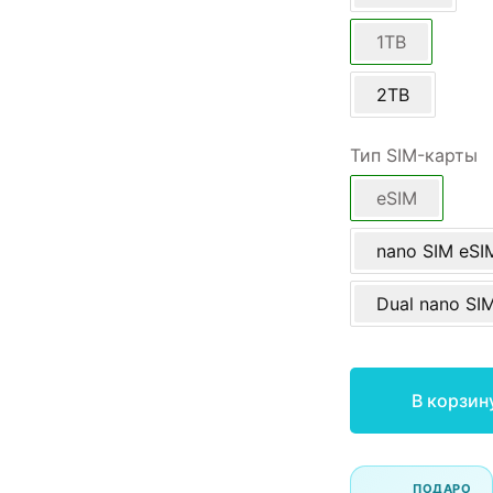
1TB
2TB
Тип SIM-карты
eSIM
nano SIM eSI
Dual nano SI
В корзин
ПОДАРО