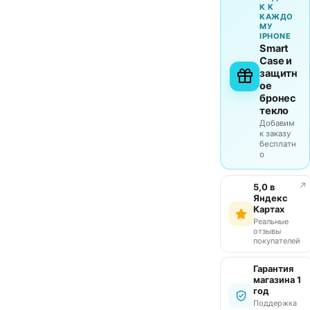
К К
КАЖДО
МУ
IPHONE
Smart
Case и
защитн
ое
бронес
текло
Добавим
к заказу
бесплатн
о
↗
5,0 в
Яндекс
Картах
Реальные
отзывы
покупателей
Гарантия
магазина 1
год
Поддержка