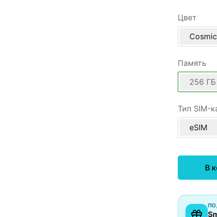
Цвет
Cosmic
Память
256 ГБ
Тип SIM-к
eSIM
В 
ПО
Sm