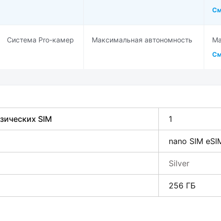
См
Система Pro-камер
Максимальная автономность
Ма
См
зических SIM
1
nano SIM eSI
Silver
256 ГБ