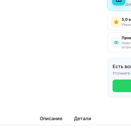
До
5,0 
Реаль
Пров
Осмот
устро
Есть во
Уточните
Описание
Детали