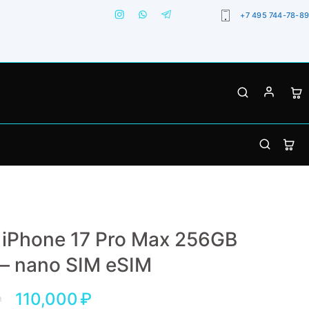
+7 495 744-78-89
 iPhone 17 Pro Max 256GB
r – nano SIM eSIM
110,000
₽
₽