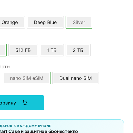
 Orange
Deep Blue
Silver
512 ГБ
1 ТБ
2 ТБ
арты
nano SIM eSIM
Dual nano SIM
корзину
ДАРОК К КАЖДОМУ IPHONE
art Case и защитное бронестекло