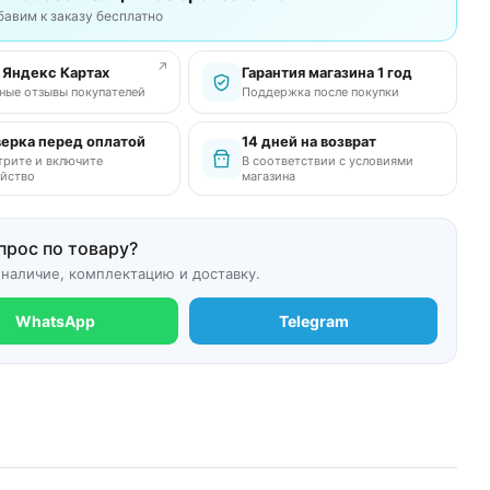
бавим к заказу бесплатно
↗
в Яндекс Картах
Гарантия магазина 1 год
ные отзывы покупателей
Поддержка после покупки
ерка перед оплатой
14 дней на возврат
рите и включите
В соответствии с условиями
йство
магазина
прос по товару?
 наличие, комплектацию и доставку.
WhatsApp
Telegram