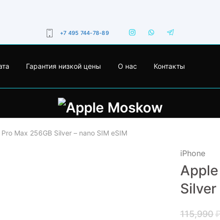
+7 495 744-78-89
ата
Гарантия низкой цены
О нас
Контакты
 Pro Max 256GB Silver – nano SIM eSIM
iPhone
Apple
- 5%
Silve
115,990