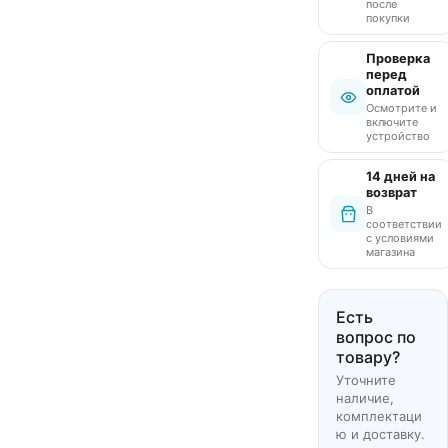
после
покупки
Проверка
перед
оплатой
Осмотрите и
включите
устройство
14 дней на
возврат
В
соответствии
с условиями
магазина
Есть
вопрос по
товару?
Уточните
наличие,
комплектаци
ю и доставку.