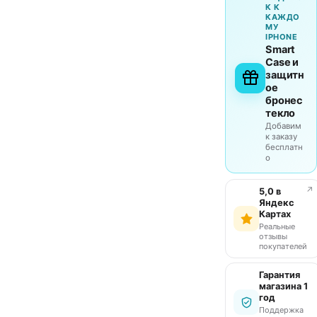
К К
КАЖДО
МУ
IPHONE
Smart
Case и
защитн
ое
бронес
текло
Добавим
к заказу
бесплатн
о
↗
5,0 в
Яндекс
Картах
Реальные
отзывы
покупателей
Гарантия
магазина 1
год
Поддержка