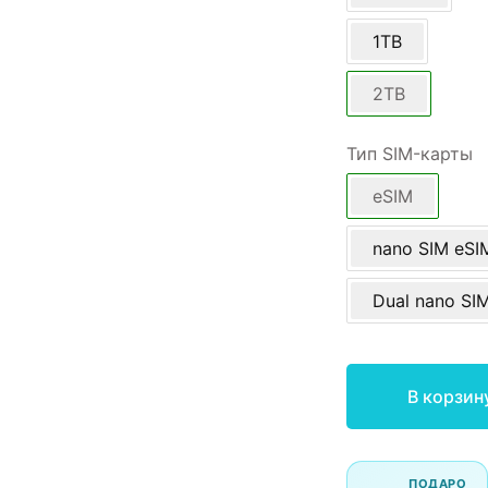
1TB
2TB
Тип SIM-карты
eSIM
nano SIM eSI
Dual nano SI
В корзин
ПОДАРО