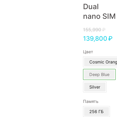
Dual
Игровые приставки
nano SIM
Аксессуары
Dyson
155,990
₽
139,800
₽
Цвет
Cosmic Oran
Deep Blue
Silver
Память
256 ГБ