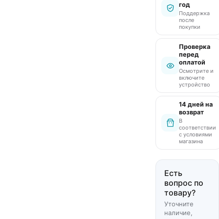
год
Поддержка
после
покупки
Проверка
перед
оплатой
Осмотрите и
включите
устройство
14 дней на
возврат
В
соответствии
с условиями
магазина
Есть
вопрос по
товару?
Уточните
наличие,