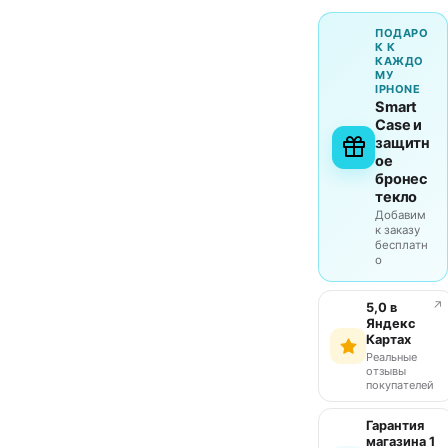
ПОДАРО
К К
КАЖДО
МУ
IPHONE
Smart
Case и
защитн
ое
бронес
текло
Добавим
к заказу
бесплатн
о
↗
5,0 в
Яндекс
Картах
Реальные
отзывы
покупателей
Гарантия
магазина 1