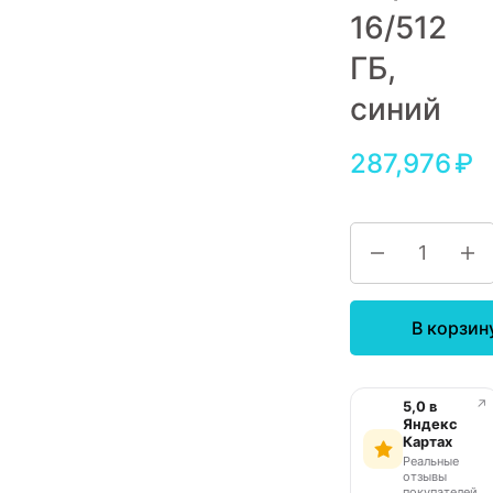
16/512
Игровые приставки
ГБ,
Аксессуары
синий
Dyson
287,976
₽
В корзин
↗
5,0 в
Яндекс
Картах
Реальные
отзывы
покупателей