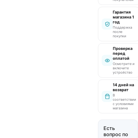
Гарантия
магазина 1
год
Поддержка
после
покупки
Проверка
перед
оплатой
Осмотрите и
включите
устройство
14 дней на
возврат
В
соответствии
с условиями
магазина
Есть
вопрос по