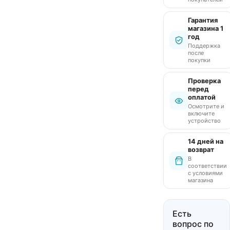
Гарантия
магазина 1
год
Поддержка
после
покупки
Проверка
перед
оплатой
Осмотрите и
включите
устройство
14 дней на
возврат
В
соответствии
с условиями
магазина
Есть
вопрос по