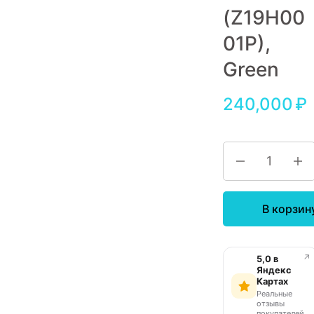
(Z19H00
Игровые приставки
01P),
Аксессуары
Green
Dyson
240,000
₽
В корзин
↗
5,0 в
Яндекс
Картах
Реальные
отзывы
покупателей