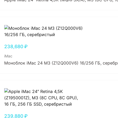
238,680
₽
iMac
Моноблок iMac 24 M3 (Z12Q000V6) 16/256 ГБ, сереб
239,880
₽