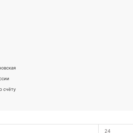
новская
ссии
о счёту
24