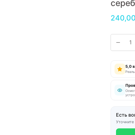
сере
240,0
5,0 
Реаль
Пров
Осмот
устро
Есть во
Уточните