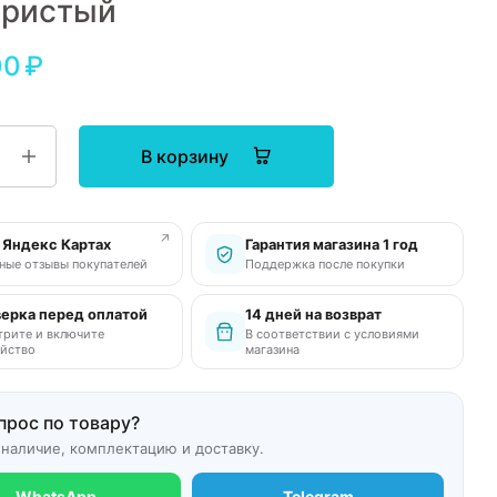
бристый
00
₽
В корзину
↗
в Яндекс Картах
Гарантия магазина 1 год
ные отзывы покупателей
Поддержка после покупки
ерка перед оплатой
14 дней на возврат
рите и включите
В соответствии с условиями
йство
магазина
прос по товару?
 наличие, комплектацию и доставку.
WhatsApp
Telegram