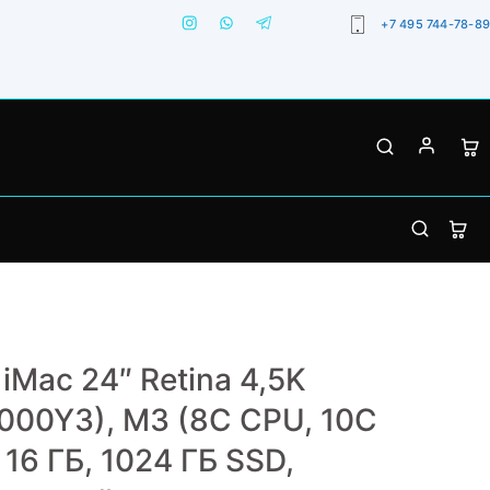
+7 495 744-78-89
 iMac 24″ Retina 4,5K
000Y3), M3 (8C CPU, 10C
 16 ГБ, 1024 ГБ SSD,