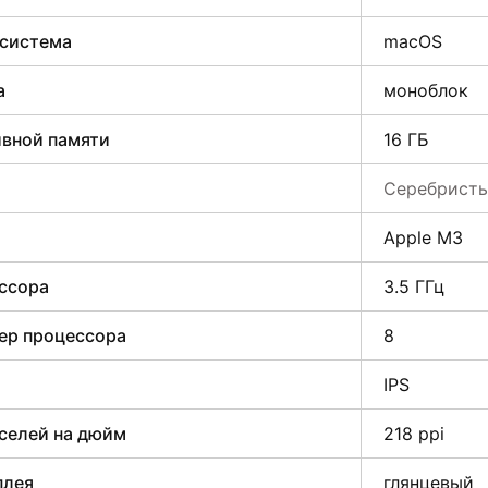
 система
macOS
а
моноблок
вной памяти
16 ГБ
Серебрист
Apple M3
ссора
3.5 ГГц
ер процессора
8
IPS
селей на дюйм
218 ppi
плея
глянцевый