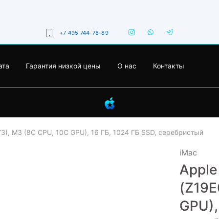
+7 495 744-78-89
ата
Гарантия низкой цены
О нас
Контакты
Y3), M3 (8C CPU, 10C GPU), 16 ГБ, 1024 ГБ SSD, серебристый
iMac
Apple
(Z19E
GPU),