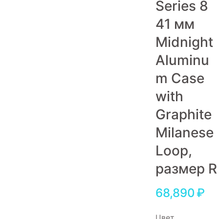
Series 8
Игровые приставки
41 мм
Аксессуары
Midnight
Dyson
Aluminu
m Case
with
Graphite
Milanese
Loop,
размер R
68,890
₽
Цвет