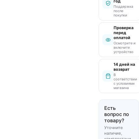
год
Поддержка
после
покупки
Проверка
перед
оплатой
Осмотрите и
включите
устройство
14 дней на
возврат
В
соответствии
с условиями
магазина
Есть
вопрос по
товару?
Уточните
наличие,
комплектаци