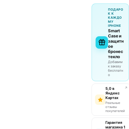
ПОДАРО
К К
КАЖДО
МУ
IPHONE
Smart
Case и
защитн
ое
бронес
текло
Добавим
к заказу
бесплатн
о
↗
5,0 в
Яндекс
Картах
Реальные
отзывы
покупателей
Гарантия
магазина 1