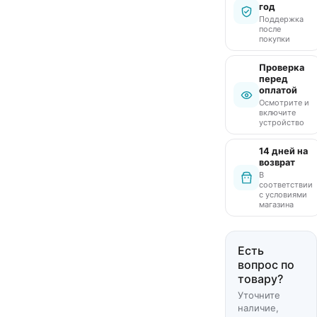
год
Поддержка
после
покупки
Проверка
перед
оплатой
Осмотрите и
включите
устройство
14 дней на
возврат
В
соответствии
с условиями
магазина
Есть
вопрос по
товару?
Уточните
наличие,