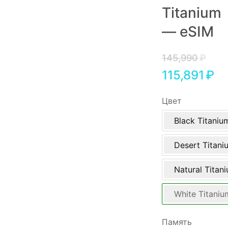
Titanium
Игровые приставки
— eSIM
Аксессуары
Dyson
145,990
₽
115,891
₽
Цвет
Black Titaniu
Desert Titani
Natural Titan
White Titaniu
Память