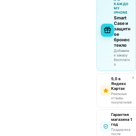
КАЖДО
МУ
IPHONE
Smart
Case и
защитн
ое
бронес
текло
Добавим
к заказу
бесплатн
о
↗
5,0 в
Яндекс
Картах
Реальные
отзывы
покупателей
Гарантия
магазина 1
год
Поддержка
после