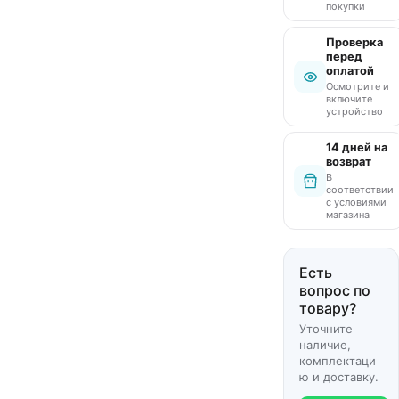
покупки
Проверка
перед
оплатой
Осмотрите и
включите
устройство
14 дней на
возврат
В
соответствии
с условиями
магазина
Есть
вопрос по
товару?
Уточните
наличие,
комплектаци
ю и доставку.