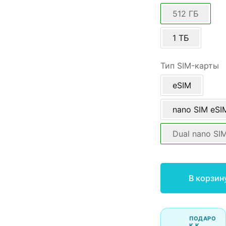
512 ГБ
1 ТБ
Тип SIM-карты
eSIM
nano SIM eSI
Dual nano SI
В корзин
ПОДАРО
К К