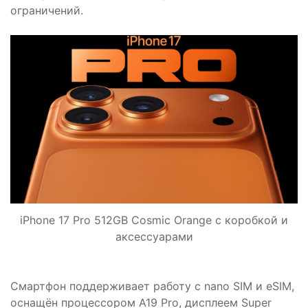
ограничений.
iPhone 17 Pro 512GB Cosmic Orange с коробкой и
аксессуарами
Смартфон поддерживает работу с nano SIM и eSIM,
оснащён процессором A19 Pro, дисплеем Super