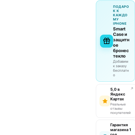
ПОДАРО
К К
КАЖДО
МУ
IPHONE
Smart
Case и
защитн
ое
бронес
текло
Добавим
к заказу
бесплатн
о
↗
5,0 в
Яндекс
Картах
Реальные
отзывы
покупателей
Гарантия
магазина 1
год