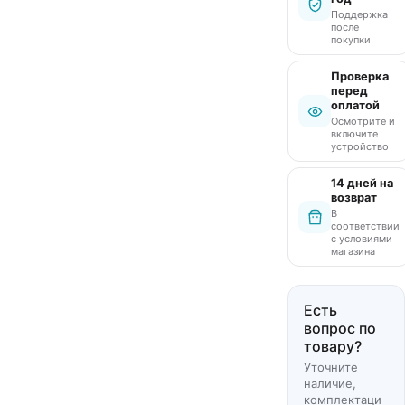
Поддержка
после
покупки
Проверка
перед
оплатой
Осмотрите и
включите
устройство
14 дней на
возврат
В
соответствии
с условиями
магазина
Есть
вопрос по
товару?
Уточните
наличие,
комплектаци