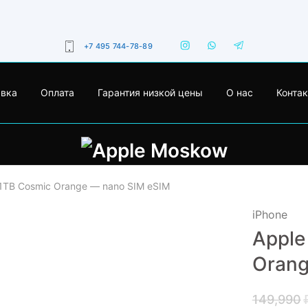
+7 495 744-78-89
авка
Оплата
Гарантия низкой цены
О нас
Конта
o 1TB Cosmic Orange — nano SIM eSIM
iPhone
Apple
- 13%
Orang
149,990