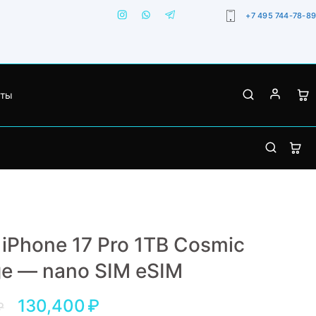
+7 495 744-78-89
кты
 iPhone 17 Pro 1TB Cosmic
e — nano SIM eSIM
130,400
₽
₽