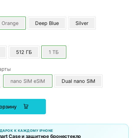
 Orange
Deep Blue
Silver
512 ГБ
1 ТБ
арты
nano SIM eSIM
Dual nano SIM
корзину
ДАРОК К КАЖДОМУ IPHONE
art Case и защитное бронестекло