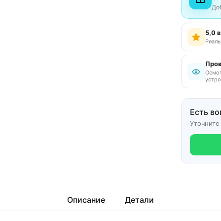
До
5,0 
Реаль
Пров
Осмот
устро
Есть во
Уточните
Описание
Детали