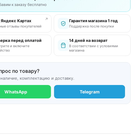
бавим к заказу бесплатно
↗
в Яндекс Картах
Гарантия магазина 1 год
ные отзывы покупателей
Поддержка после покупки
ерка перед оплатой
14 дней на возврат
рите и включите
В соответствии с условиями
йство
магазина
прос по товару?
 наличие, комплектацию и доставку.
WhatsApp
Telegram