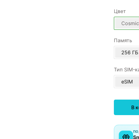
Цвет
Cosmic
Память
256 ГБ
Тип SIM-к
eSIM
В 
ПО
Sm