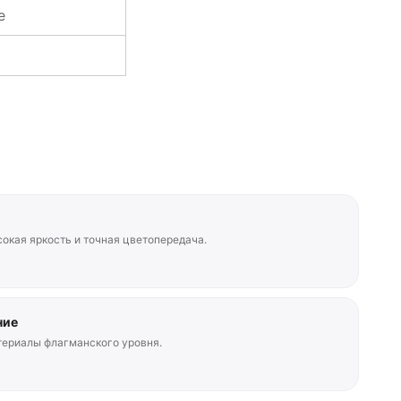
e
окая яркость и точная цветопередача.
ние
териалы флагманского уровня.