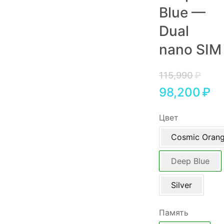
Blue —
Игровые приставки
Dual
Аксессуары
nano SIM
Dyson
115,990
₽
98,200
₽
Цвет
Cosmic Oran
Deep Blue
Silver
Память