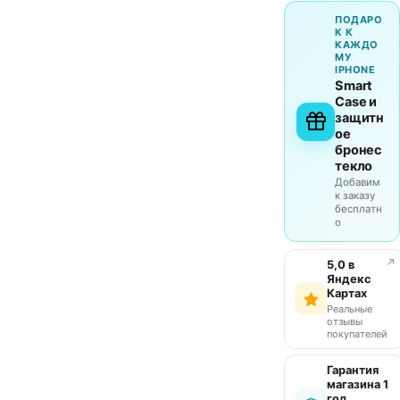
ПОДАРО
К К
КАЖДО
МУ
IPHONE
Smart
Case и
защитн
ое
бронес
текло
Добавим
к заказу
бесплатн
о
↗
5,0 в
Яндекс
Картах
Реальные
отзывы
покупателей
Гарантия
магазина 1
год