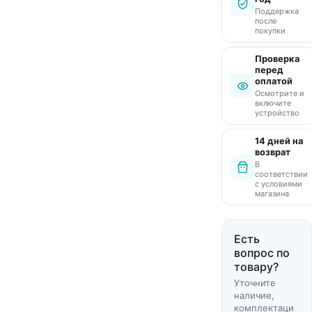
Поддержка
после
покупки
Проверка
перед
оплатой
Осмотрите и
включите
устройство
14 дней на
возврат
В
соответствии
с условиями
магазина
Есть
вопрос по
товару?
Уточните
наличие,
комплектаци