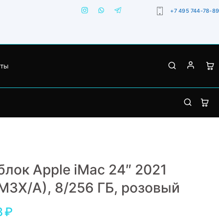
+7 495 744-78-89
кты
лок Apple iMac 24″ 2021
3X/A), 8/256 ГБ, розовый
8
₽