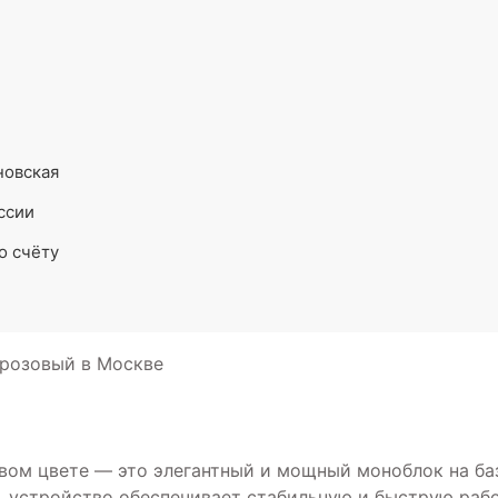
новская
ссии
о счёту
 розовый в Москве
вом цвете — это элегантный и мощный моноблок на баз
, устройство обеспечивает стабильную и быструю раб