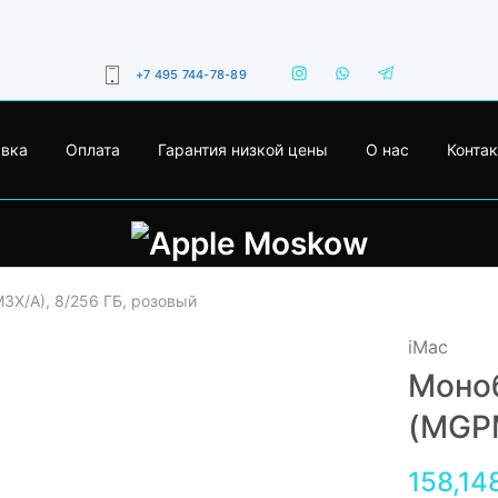
+7 495 744-78-89
авка
Оплата
Гарантия низкой цены
О нас
Конта
3X/A), 8/256 ГБ, розовый
iMac
Моноб
(MGPM
158,14