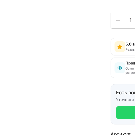
5,0 
Реаль
Пров
Осмот
устро
Есть во
Уточните
Артикул: