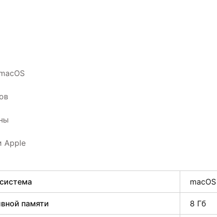
 macOS
ов
ны
 Apple
 система
macOS
вной памяти
8 Гб