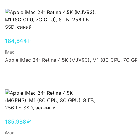
184,644
₽
iMac
Apple iMac 24″ Retina 4,5K (MJV93), M1 (8C CPU, 7C G
185,988
₽
iMac