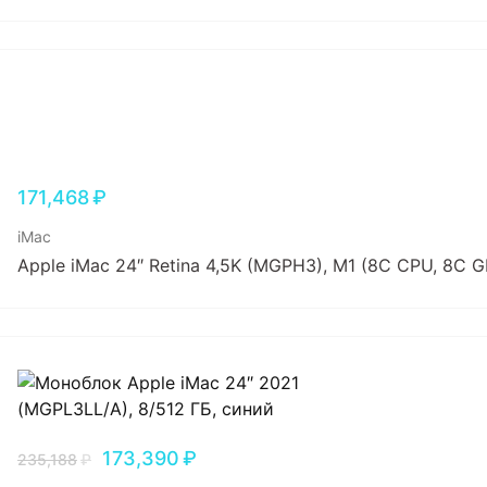
171,468
₽
iMac
Apple iMac 24″ Retina 4,5K (MGPH3), M1 (8C CPU, 8C G
173,390
₽
235,188
₽