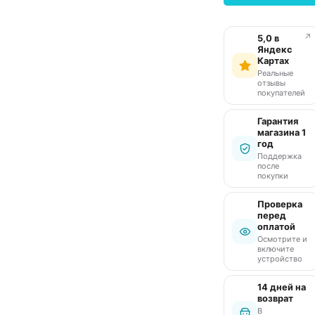
↗
5,0 в
Яндекс
Картах
Реальные
отзывы
покупателей
Гарантия
магазина 1
год
Поддержка
после
покупки
Проверка
перед
оплатой
Осмотрите и
включите
устройство
14 дней на
возврат
В