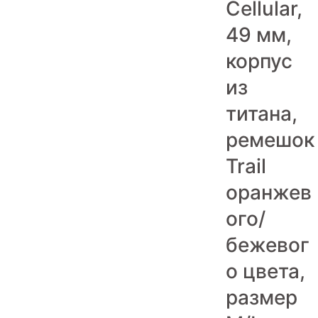
Cellular,
Игровые приставки
49 мм,
Аксессуары
корпус
Dyson
из
титана,
ремешок
Trail
оранжев
ого/
бежевог
о цвета,
размер