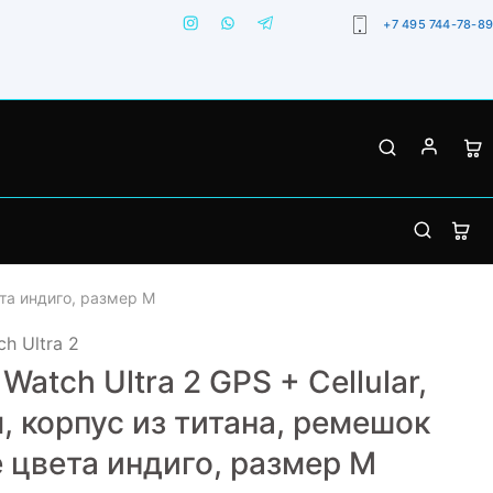
+7 495 744-78-89
вета индиго, размер M
h Ultra 2
Watch Ultra 2 GPS + Cellular,
, корпус из титана, ремешок
e цвета индиго, размер M