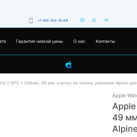
+7 495 744-78-89
ата
Гарантия низкой цены
О нас
Контакты
tra 2 GPS + Cellular, 49 мм, корпус из титана, ремешок Alpine ц
Apple Watc
Apple 
- 17%
49 мм
Alpin