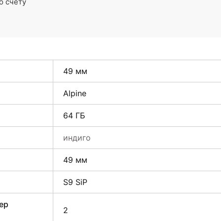
о счёту
49 мм
Alpine
64 ГБ
индиго
49 мм
S9 SiP
ер
2