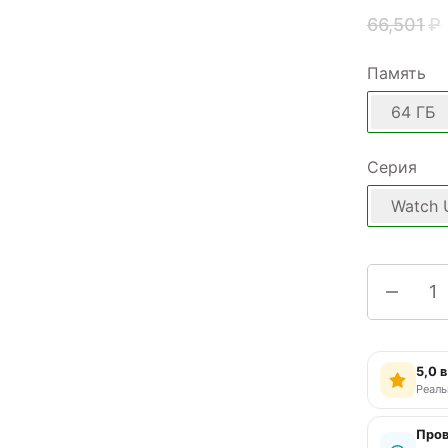
66,501
₽
Память
64 ГБ
Серия
Watch U
5,0 
Реаль
Пров