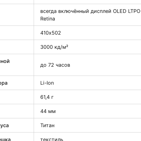
всегда включённый дисплей OLED LTPO
Retina
410х502
3000 кд/ м²
мной
до 72 часов
ора
Li-Ion
61,4 г
44 мм
пуса
Титан
ешка
текстиль