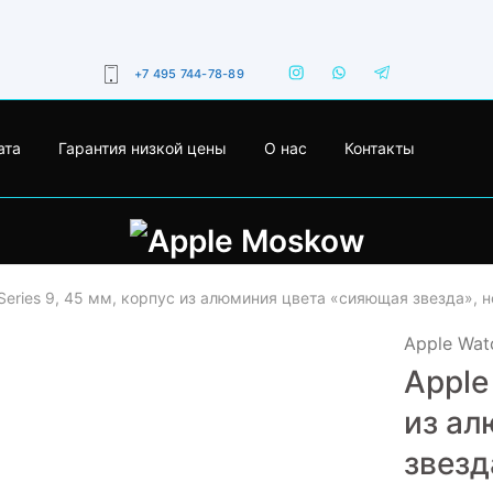
+7 495 744-78-89
ата
Гарантия низкой цены
О нас
Контакты
 Series 9, 45 мм, корпус из алюминия цвета «сияющая звезда»,
Apple Watc
Apple
- 27%
из ал
звезд