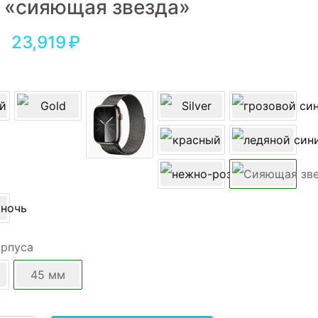
 «сияющая звезда»
23,919
₽
орпуса
45 мм