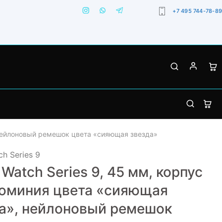
+7 495 744-78-89
 нейлоновый ремешок цвета «сияющая звезда»
h Series 9
 Watch Series 9, 45 мм, корпус
юминия цвета «сияющая
а», нейлоновый ремешок