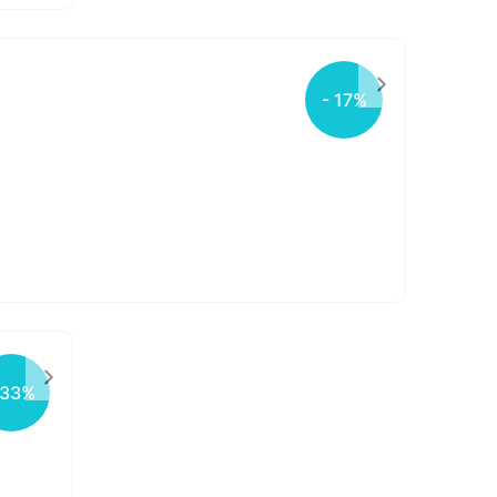
- 17%
 33%