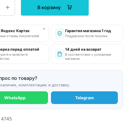
В корзину
↗
в Яндекс Картах
Гарантия магазина 1 год
ные отзывы покупателей
Поддержка после покупки
ерка перед оплатой
14 дней на возврат
рите и включите
В соответствии с условиями
йство
магазина
прос по товару?
 наличие, комплектацию и доставку.
WhatsApp
Telegram
4745