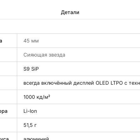
Детали
а
45 мм
Сияющая звезда
S9 SiP
всегда включённый дисплей OLED LTPO с техн
1000 кд/м²
ора
Li-Ion
51,5 г
пуса
алюминий