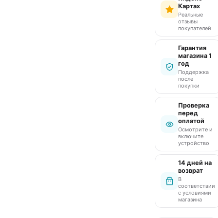
Картах
Реальные
отзывы
покупателей
Гарантия
магазина 1
год
Поддержка
после
покупки
Проверка
перед
оплатой
Осмотрите и
включите
устройство
14 дней на
возврат
В
соответствии
с условиями
магазина