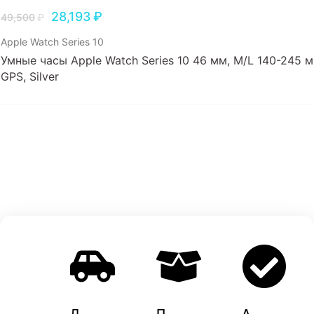
28,193
₽
49,500
₽
Apple Watch Series 10
Умные часы Apple Watch Series 10 46 мм, M/L 140-245 м
GPS, Silver
Д
П
A