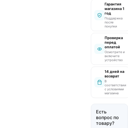
Гарантия
магазина 1
год
Поддержка
после
покупки
Проверка
перед
оплатой
Осмотрите и
включите
устройство
14 дней на
возврат
В
соответствии
с условиями
магазина
Есть
вопрос по
товару?