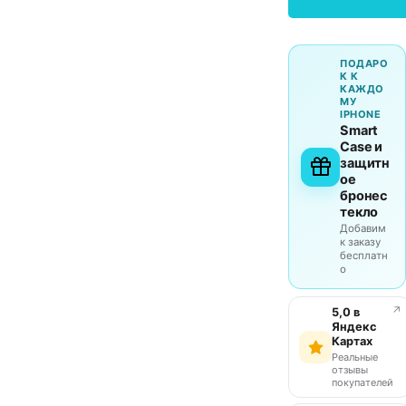
ПОДАРО
К К
КАЖДО
МУ
IPHONE
Smart
Case и
защитн
ое
бронес
текло
Добавим
к заказу
бесплатн
о
↗
5,0 в
Яндекс
Картах
Реальные
отзывы
покупателей