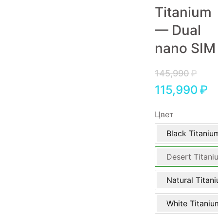
Titanium
Игровые приставки
— Dual
Аксессуары
nano SIM
Dyson
145,990
₽
115,990
₽
Цвет
Black Titaniu
Desert Titani
Natural Titan
White Titaniu