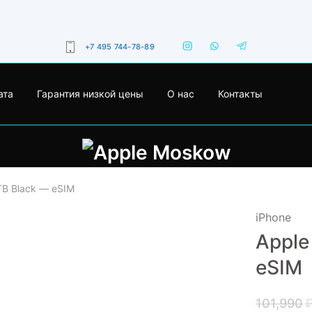
+7 495 744-78-89
ата
Гарантия низкой цены
О нас
Контакты
1TB Black — eSIM
iPhone
Apple
- 14%
eSIM
101,990