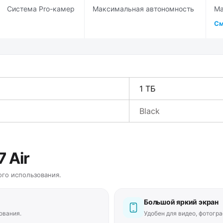
Система Pro-камер
Максимальная автономность
Ма
См
1 ТБ
Black
 Air
го использования.
Большой яркий экран
ования.
Удобен для видео, фотогра