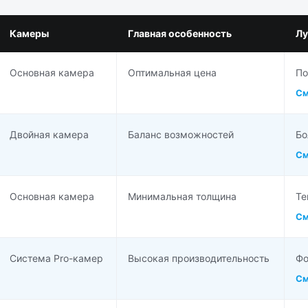
Камеры
Главная особенность
Лу
Основная камера
Оптимальная цена
По
См
Двойная камера
Баланс возможностей
Бо
См
Основная камера
Минимальная толщина
Те
См
Система Pro-камер
Высокая производительность
Фо
См