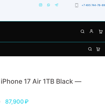
+7 495 744-78-89
 iPhone 17 Air 1TB Black —
87,900
₽
₽