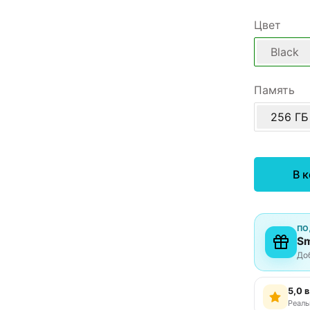
Цвет
Black
Память
256 ГБ
В 
ПО
Sm
До
5,0 
Реаль