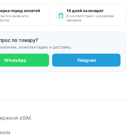
ерка перед оплатой
14 дней на возврат
рите и включите
В соответствии с условиями
йство
магазина
прос по товару?
 наличие, комплектацию и доставку.
WhatsApp
Telegram
держкой eSIM.