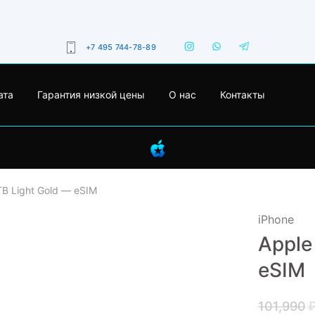
+7 495 744-78-89
ата
Гарантия низкой цены
О нас
Контакты
1TB Light Gold — eSIM
iPhone
Apple
- 15%
eSIM
101,990