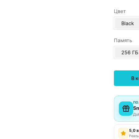
Цвет
Black
Память
256 ГБ
В 
ПО
Sm
До
5,0 
Реаль