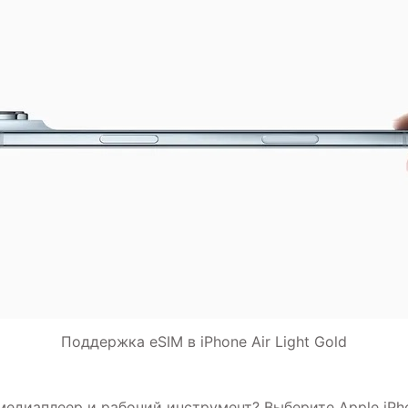
Поддержка eSIM в iPhone Air Light Gold
едиаплеер и рабочий инструмент? Выберите Apple iPhon