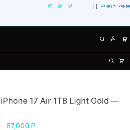
+7 495 744-78-89
 iPhone 17 Air 1TB Light Gold —
87,000
₽
₽