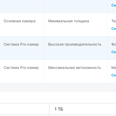
См
Основная камера
Минимальная толщина
Те
См
Система Pro-камер
Высокая производительность
Фо
См
Система Pro-камер
Максимальная автономность
Ма
См
1 ТБ