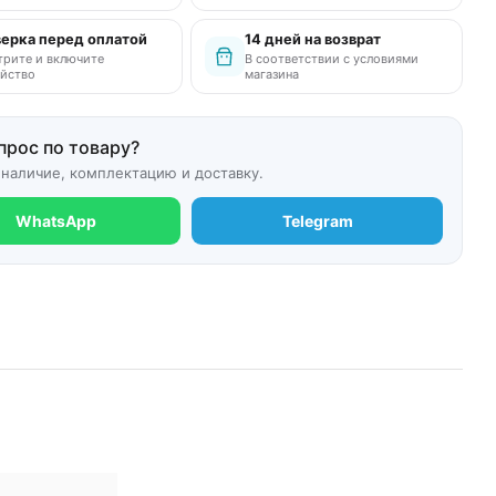
ерка перед оплатой
14 дней на возврат
рите и включите
В соответствии с условиями
йство
магазина
прос по товару?
 наличие, комплектацию и доставку.
WhatsApp
Telegram