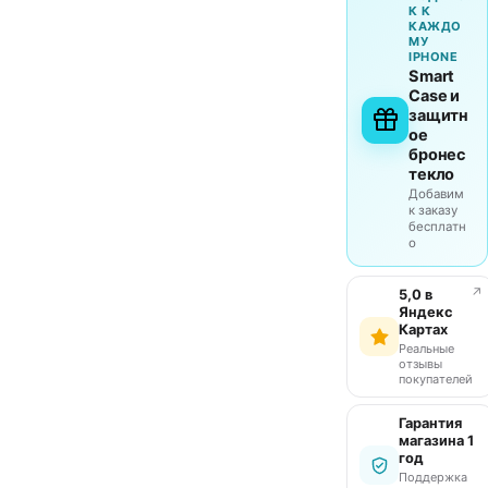
К К
КАЖДО
МУ
IPHONE
Smart
Case и
защитн
ое
бронес
текло
Добавим
к заказу
бесплатн
о
↗
5,0 в
Яндекс
Картах
Реальные
отзывы
покупателей
Гарантия
магазина 1
год
Поддержка