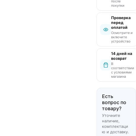
после
покупки
Проверка
перед
оплатой
Осмотрите и
включите
устройство
14 дней на
возврат
В
соответствии
с условиями
магазина
Есть
вопрос по
товару?
Уточните
наличие,
комплектаци
ю и доставку.