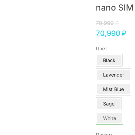
nano SIM
Игровые приставки
Аксессуары
79,990
₽
70,990
₽
Dyson
Цвет
Black
Lavender
Mist Blue
Sage
White
Память