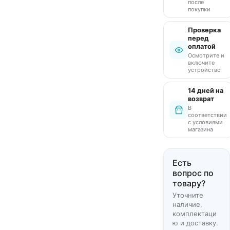
после
покупки
Проверка
перед
оплатой
Осмотрите и
включите
устройство
14 дней на
возврат
В
соответствии
с условиями
магазина
Есть
вопрос по
товару?
Уточните
наличие,
комплектаци
ю и доставку.