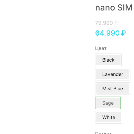
nano SIM
Игровые приставки
Аксессуары
79,990
₽
64,990
₽
Dyson
Цвет
Black
Lavender
Mist Blue
Sage
White
Память