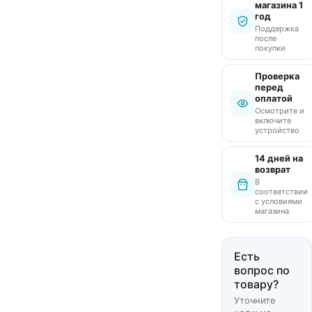
магазина 1
год
Поддержка
после
покупки
Проверка
перед
оплатой
Осмотрите и
включите
устройство
14 дней на
возврат
В
соответствии
с условиями
магазина
Есть
вопрос по
товару?
Уточните