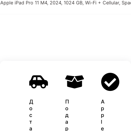
Apple iPad Pro 11 M4, 2024, 1024 GB, Wi-Fi + Cellular, Spa
Д
П
A
о
о
p
с
д
p
т
а
l
а
р
e