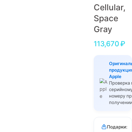
Cellular,
Игровые приставки
Space
Аксессуары
Gray
Dyson
113,670
₽
Оригинал
продукци
Apple
Проверка 
серийном
номеру пр
получени
Подарки: