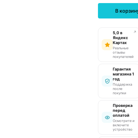
В корзин
↗
5,0 в
Яндекс
Картах
Реальные
отзывы
покупателей
Гарантия
магазина 1
год
Поддержка
после
покупки
Проверка
перед
оплатой
Осмотрите и
включите
устройство