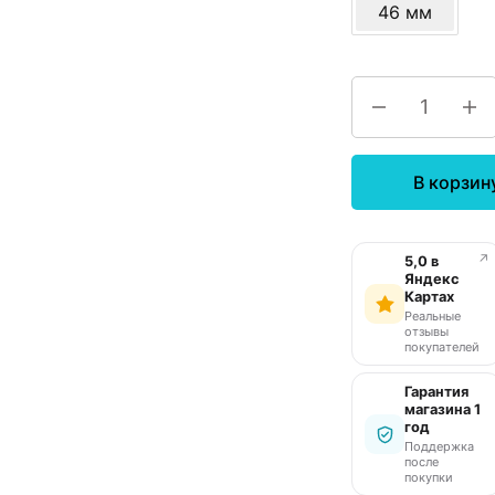
46 мм
В корзин
↗
5,0 в
Яндекс
Картах
Реальные
отзывы
покупателей
Гарантия
магазина 1
год
Поддержка
после
покупки