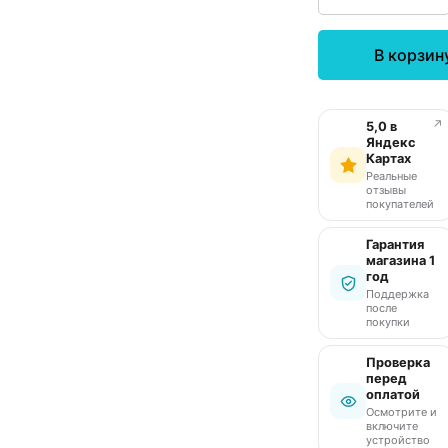
В корзин
↗
5,0 в
Яндекс
Картах
Реальные
отзывы
покупателей
Гарантия
магазина 1
год
Поддержка
после
покупки
Проверка
перед
оплатой
Осмотрите и
включите
устройство