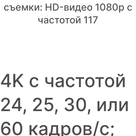
съемки: HD-видео 1080р c
Игровые приставки
частотой 117
Аксессуары
Dyson
4K с частотой
24, 25, 30, или
60 кадров/с;