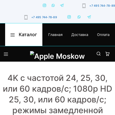
+7 495 744-78-89
+7 495 744-78-89
Каталог
Главная
Доставка
Оплата
Apple
Оригинальная
Moskow
техника
Apple
с
гарантией,
iPhone
доставкой
по
Москве
MacBook
и
России
4K с частотой 24, 25, 30,
iPad
или 60 кадров/с; 1080p HD
Watch
25, 30, или 60 кадров/с;
iMac
режимы замедленной
AirPods