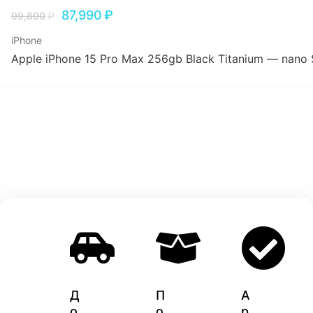
87,990
₽
99,890
₽
iPhone
Apple iPhone 15 Pro Max 256gb Black Titanium — nano
Д
П
A
о
о
p