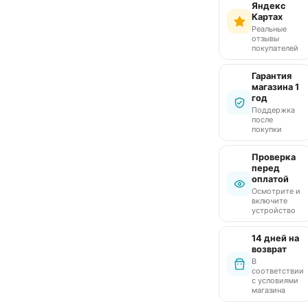
Яндекс
Картах
Реальные
отзывы
покупателей
Гарантия
магазина 1
год
Поддержка
после
покупки
Проверка
перед
оплатой
Осмотрите и
включите
устройство
14 дней на
возврат
В
соответствии
с условиями
магазина