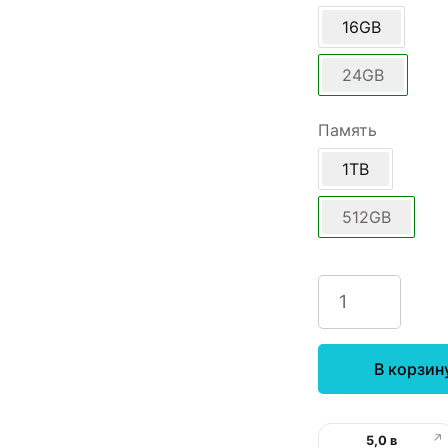
16GB
24GB
Память
1TB
512GB
В корзин
↗
5,0 в