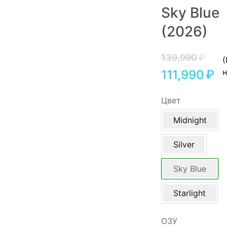
Sky Blue
Игровые приставки
(2026)
Аксессуары
Dyson
139,990
₽
(
111,990
₽
Цвет
Midnight
Silver
Sky Blue
Starlight
ОЗУ