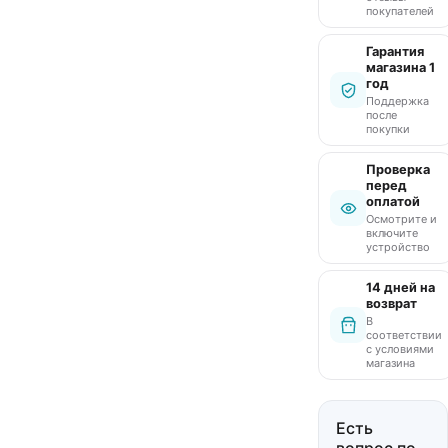
покупателей
Гарантия
магазина 1
год
Поддержка
после
покупки
Проверка
перед
оплатой
Осмотрите и
включите
устройство
14 дней на
возврат
В
соответствии
с условиями
магазина
Есть