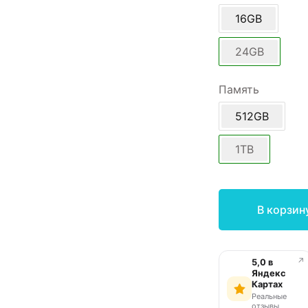
16GB
24GB
Память
512GB
1TB
В корзин
↗
5,0 в
Яндекс
Картах
Реальные
отзывы