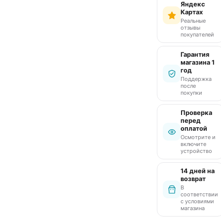
Яндекс
Картах
Реальные
отзывы
покупателей
Гарантия
магазина 1
год
Поддержка
после
покупки
Проверка
перед
оплатой
Осмотрите и
включите
устройство
14 дней на
возврат
В
соответствии
с условиями
магазина