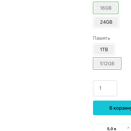
16GB
24GB
Память
1TB
512GB
В корзин
↗
5,0 в