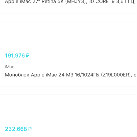
Apple iMac 27″ Retina 5K (MHJY3), 10 CORE I9 3,6 ГГЦ,
191,976
₽
iMac
Моноблок Apple iMac 24 M3 16/1024ГБ (Z19L000ER), 
232,668
₽