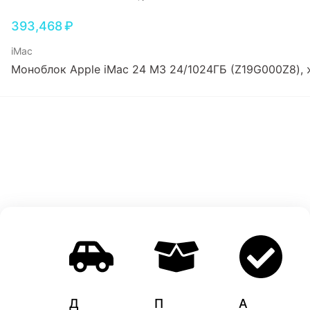
393,468
₽
iMac
Моноблок Apple iMac 24 M3 24/1024ГБ (Z19G000Z8),
Д
П
A