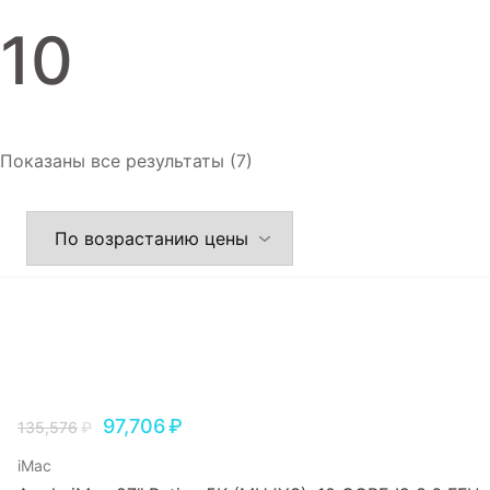
Игровые приставки
10
Аксессуары
Dyson
Показаны все результаты (7)
97,706
₽
135,576
₽
iMac