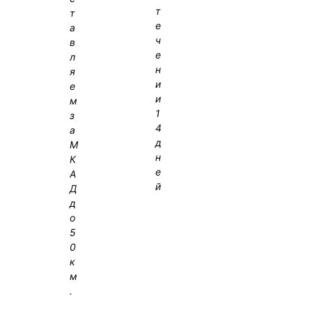
т
т
е
а
ч
в
е
л
н
я
и
е
и
м
1
з
4
а
д
М
н
К
е
А
й
Д
д
о
5
0
к
м
.