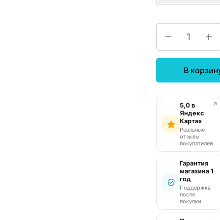
В корзин
↗
5,0 в
Яндекс
Картах
Реальные
отзывы
покупателей
Гарантия
магазина 1
год
Поддержка
после
покупки