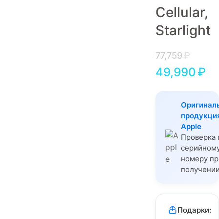
Cellular,
Игровые приставки
Starlight
Аксессуары
Dyson
77,759
₽
49,990
₽
Оригинал
продукци
Apple
Проверка 
серийном
номеру пр
получени
Подарки: