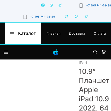
+7 495 744-78-89
+7 495 744-78-89
Каталог
Главная
Доставка
Оплата
Apple
Оригинальная
Moskow
техника
Apple
с
гарантией,
iPhone
доставкой
по
iPad
Москве
MacBook
и
10.9″
России
iPad
Планшет
Watch
Apple
iMac
iPad 10.9
AirPods
2022, 64