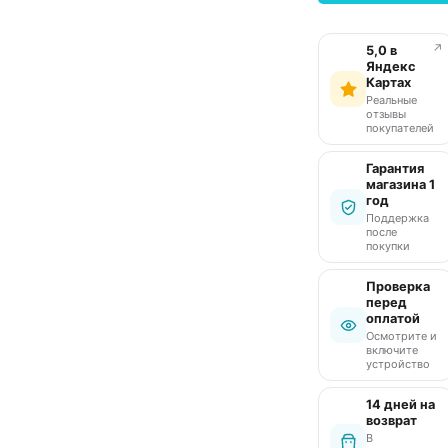
↗
5,0 в
Яндекс
Картах
Реальные
отзывы
покупателей
Гарантия
магазина 1
год
Поддержка
после
покупки
Проверка
перед
оплатой
Осмотрите и
включите
устройство
14 дней на
возврат
В