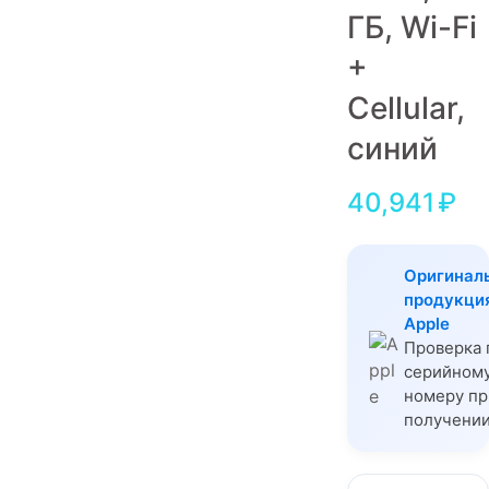
ГБ, Wi-Fi
Игровые приставки
+
Аксессуары
Cellular,
Dyson
синий
40,941
₽
Оригинал
продукци
Apple
Проверка 
серийном
номеру пр
получени