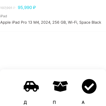
95,990
₽
107,901
₽
iPad
Apple iPad Pro 13 M4, 2024, 256 GB, Wi-Fi, Space Black
Д
П
A