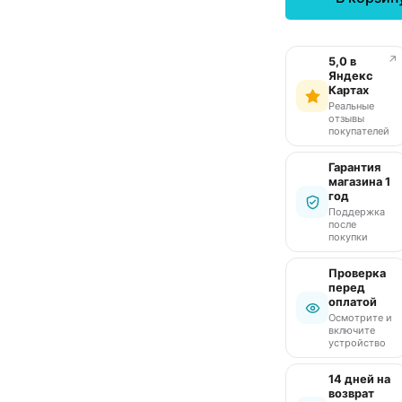
↗
5,0 в
Яндекс
Картах
Реальные
отзывы
покупателей
Гарантия
магазина 1
год
Поддержка
после
покупки
Проверка
перед
оплатой
Осмотрите и
включите
устройство
14 дней на
возврат