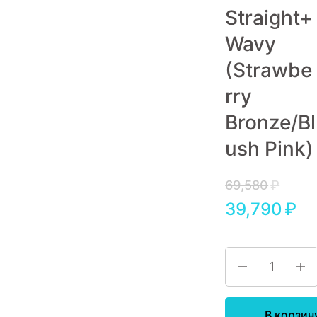
Straight+
Игровые приставки
Wavy
Аксессуары
(Strawbe
Dyson
rry
Bronze/Bl
ush Pink)
69,580
₽
39,790
₽
В корзин