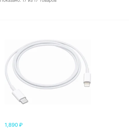
Показано:
17
из
17
товаров
Игровые приставки
Аксессуары
Dyson
1,890
₽