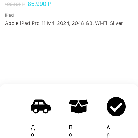
85,990
₽
196,101
₽
iPad
Apple iPad Pro 11 M4, 2024, 2048 GB, Wi-Fi, Silver
Д
П
A
о
о
p