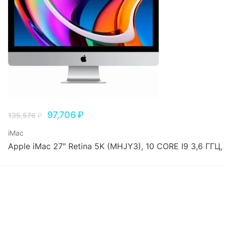
97,706
₽
135,576
₽
iMac
Apple iMac 27″ Retina 5K (MHJY3), 10 CORE I9 3,6 ГГЦ,