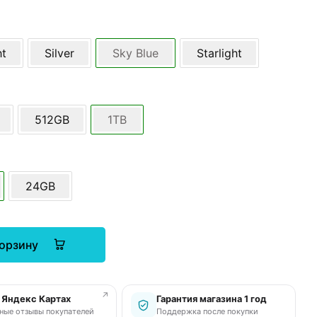
ht
Silver
Sky Blue
Starlight
512GB
1TB
24GB
корзину
↗
в Яндекс Картах
Гарантия магазина 1 год
ные отзывы покупателей
Поддержка после покупки