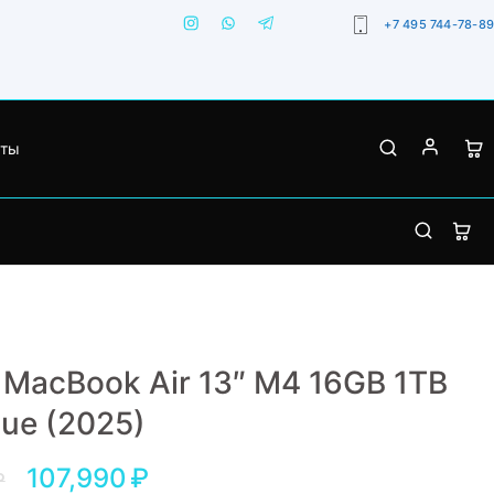
+7 495 744-78-89
кты
 MacBook Air 13″ M4 16GB 1TB
lue (2025)
107,990
₽
₽