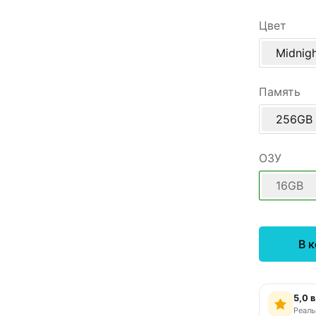
Цвет
Midnig
Память
256GB
ОЗУ
16GB
В 
5,0 
Реаль