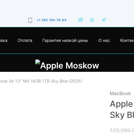
+7 495 744-78-89
авка
Оплата
Гарантия низкой цены
О нас
Конта
ook Air 13″ M4 16GB 1TB Sky Blue (2025)
MacBook
Apple
- 17%
Sky B
129,990