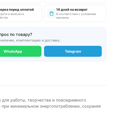
ерка перед оплатой
14 дней на возврат
рите и включите
В соответствии с условиями
йство
магазина
прос по товару?
 наличие, комплектацию и доставку.
WhatsApp
Telegram
й для работы, творчества и повседневного
ь при минимальном энергопотреблении, сохраняя