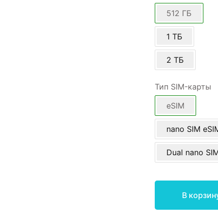
512 ГБ
1 ТБ
2 ТБ
Тип SIM-карты
eSIM
nano SIM eSI
Dual nano SI
В корзин