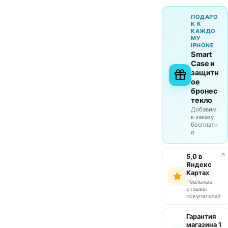
ПОДАРО
К К
КАЖДО
МУ
IPHONE
Smart
Case и
защитн
ое
бронес
текло
Добавим
к заказу
бесплатн
о
↗
5,0 в
Яндекс
Картах
Реальные
отзывы
покупателей
Гарантия
магазина 1