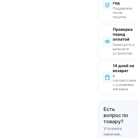
год
Поддержка
после
покупки
Проверка
перед
оплатой
Осмотрите и
включите
устройство
14 дней на
возврат
В
соответствии
с условиями
магазина
Есть
вопрос по
товару?
Уточните
наличие,